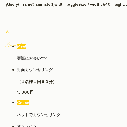
jQuery('iframe').animate({ width: toggleSize ? width : 640, height: t
✻
R
eservation
Meet
実際にお会いする
対面カウンセリング
（１名様１回６０分）
15,000円
Online
ネットでカウンセリング
オンライン