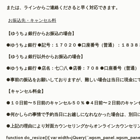
または、ラインからご連絡くださると早く対応できます。
お振込先・キャンセル料
【ゆうちょ銀行からお振込の場合】
●ゆうちょ銀行 ●記号：１７０２０ ●口座番号（普通）：１８３８
【ゆうちょ銀行以外からお振込の場合】
●ゆうちょ銀行 ●店名：七〇八 ●店番：７０８ ●口座番号（普通
●事前の振込をお願いしておりますが、難しい場合は当日に現金に
【キャンセル料金】
●１０日前〜５日前のキャンセル５０％ ●４日前〜２日前のキャン
●何かしらの事情で予約当日にお越しになれなかった場合は、別日
●上記の理由により対面カウンセリングからオンラインカウンセリ
function do_resize(){ var width=jQuery( '.wpsm_panel .wpsm_panel-