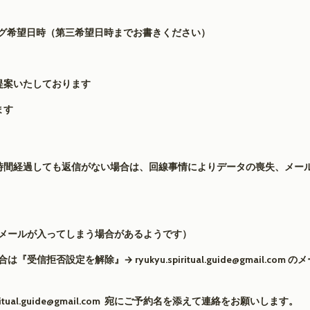
グ希望日時（第三希望日時までお書きください）
提案いたしております
ます
時間経過しても返信がない場合は、回線事情によりデータの喪失、メー
メールが入ってしまう場合があるようです）
合は『受信拒否設定を解除』→
ryukyu.spiritual.guide@gmail.com
のメ
ritual.guide@gmail.com
宛にご予約名を添えて連絡をお願いします。