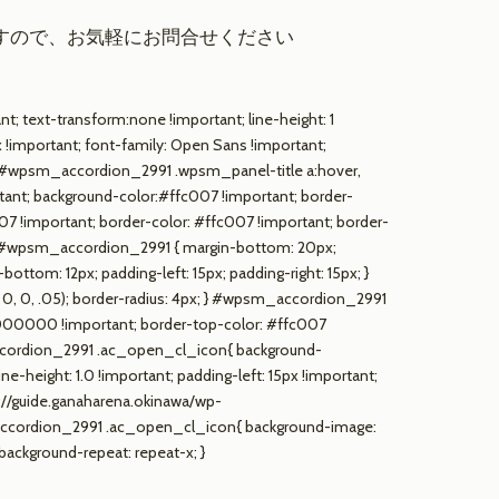
すので、お気軽にお問合せください
text-transform:none !important; line-height: 1
 !important; font-family: Open Sans !important;
} #wpsm_accordion_2991 .wpsm_panel-title a:hover,
nt; background-color:#ffc007 !important; border-
!important; border-color: #ffc007 !important; border-
; } #wpsm_accordion_2991 { margin-bottom: 20px;
ottom: 12px; padding-left: 15px; padding-right: 15px; }
, 0, .05); border-radius: 4px; } #wpsm_accordion_2991
000000 !important; border-top-color: #ffc007
m_accordion_2991 .ac_open_cl_icon{ background-
e-height: 1.0 !important; padding-left: 15px !important;
s://guide.ganaharena.okinawa/wp-
m_accordion_2991 .ac_open_cl_icon{ background-image:
ackground-repeat: repeat-x; }