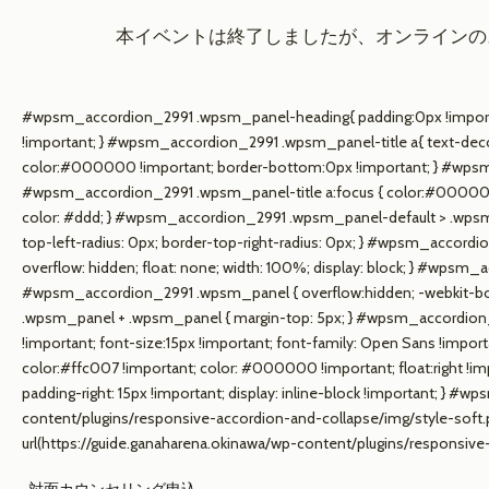
本イベントは終了しましたが、オンラインの
#wpsm_accordion_2991 .wpsm_panel-heading{ padding:0px !important
!important; } #wpsm_accordion_2991 .wpsm_panel-title a{ text-decora
color:#000000 !important; border-bottom:0px !important; } #wpsm_
#wpsm_accordion_2991 .wpsm_panel-title a:focus { color:#000000 
color: #ddd; } #wpsm_accordion_2991 .wpsm_panel-default > .wpsm_
top-left-radius: 0px; border-top-right-radius: 0px; } #wpsm_accord
overflow: hidden; float: none; width: 100%; display: block; } #wpsm_ac
#wpsm_accordion_2991 .wpsm_panel { overflow:hidden; -webkit-box-s
.wpsm_panel + .wpsm_panel { margin-top: 5px; } #wpsm_accordion_
!important; font-size:15px !important; font-family: Open Sans !imp
color:#ffc007 !important; color: #000000 !important; float:right !impo
padding-right: 15px !important; display: inline-block !important; }
content/plugins/responsive-accordion-and-collapse/img/style-soft
url(https://guide.ganaharena.okinawa/wp-content/plugins/responsive-
対面カウンセリング申込