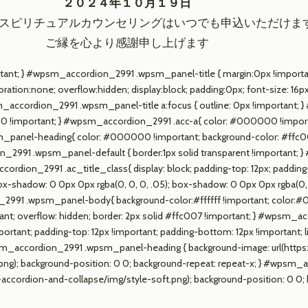
２０２４年１０月１９日
スピリチュアルカウンセリングはいつでも申込いただけま
ご縁を心より感謝申し上げます
; } #wpsm_accordion_2991 .wpsm_panel-title { margin:0px !important; 
tion:none; overflow:hidden; display:block; padding:0px; font-size: 16px
accordion_2991 .wpsm_panel-title a:focus { outline: 0px !important; 
!important; } #wpsm_accordion_2991 .acc-a{ color: #000000 !importa
panel-heading{ color: #000000 !important; background-color: #ffc007 
ion_2991 .wpsm_panel-default { border:1px solid transparent !important
cordion_2991 .ac_title_class{ display: block; padding-top: 12px; padding-b
hadow: 0 0px 0px rgba(0, 0, 0, .05); box-shadow: 0 0px 0px rgba(0, 0
2991 .wpsm_panel-body{ background-color:#ffffff !important; color:#
ortant; overflow: hidden; border: 2px solid #ffc007 !important; } #wps
rtant; padding-top: 12px !important; padding-bottom: 12px !important; lin
 #wpsm_accordion_2991 .wpsm_panel-heading { background-image: url(http
.png); background-position: 0 0; background-repeat: repeat-x; } #wps
accordion-and-collapse/img/style-soft.png); background-position: 0 0; b