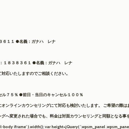
３６１１ ●名義：ガナハ レナ
）：１８３８３６１ ●名義：ガナハ レナ
て対応いたしますのでご相談ください。
セル７５％ ●前日・当日のキャンセル１００％
にオンラインカウンセリングにて対応も検討いたします。 ご希望の際は
ングへ変更された場合でも、料金は対面カウンセリングと同額となる事
body iframe' ).width(); var height=jQuery( '.wpsm_panel .wpsm_panel-b